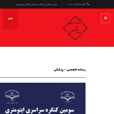
021-66737133
برای سفارش کتاب تماس حاصل فرمایید
خانه
رسانه تخصصی - پزشکی