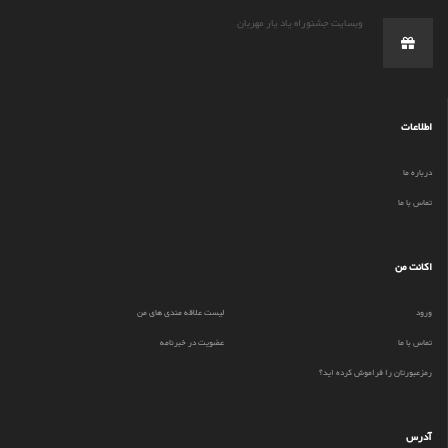
وبسایت جشنوراه یاد یار مهربان
اطلاعات
درباره ما
تماس با ما
اکانت من
ورود
لیست علاقه مندی های من
تماس با ما
عضویت در خبرنامه
رمزعبورتان را فراموش کرده اید؟
آدرس