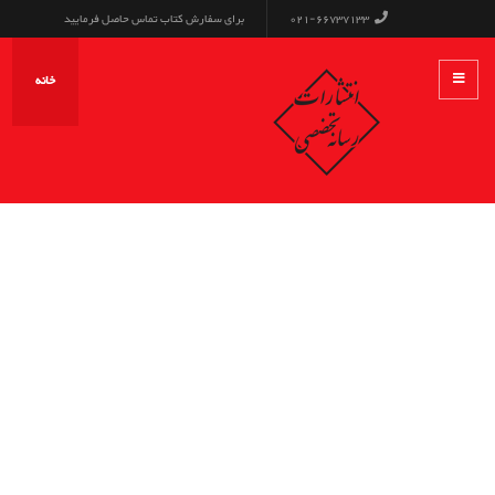
021-66737133
برای سفارش کتاب تماس حاصل فرمایید
خانه