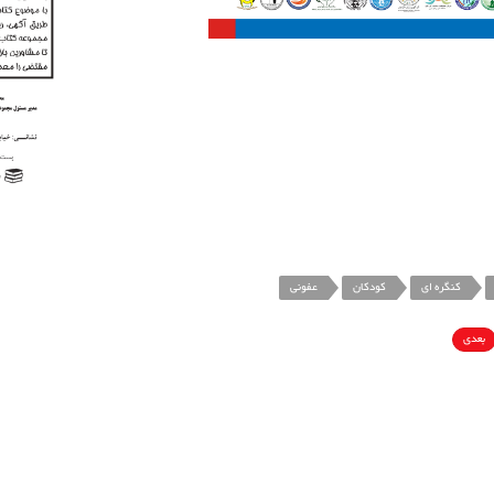
کنگره ای
کودکان
عفونی
بعدی