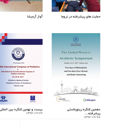
حمایت های پیشرفته در تروما
آواز آرمیشا
دهمین کنگره رینوپلاستی
بیست و نهمین کنگره بین المللی.
پیشرفته...
1396-09-27
1396-09-28