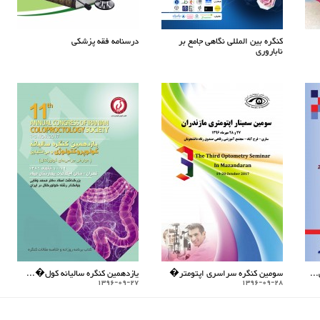
کنگره بین المللی نگاهی جامع بر
درسنامه فقه پزشکی
ناباروری
..
سومین کنگره سراسری اپتومتر�
یازدهمین کنگره سالیانه کول�...
1396-09-27
1396-09-28