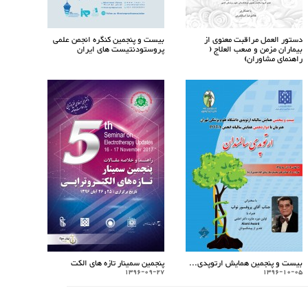
دستور العمل مراقبت معنوی از
بیست و پنجمین کنگره انجمن علمی
بیماران مزمن و صعب العلاج (
پروستودنتیست های ایران
راهنمای مشاوران)
بیست و پنجمین همایش ارتوپدی...
پنجمین سمینار تازه های الکت
1396-09-27
1396-10-05