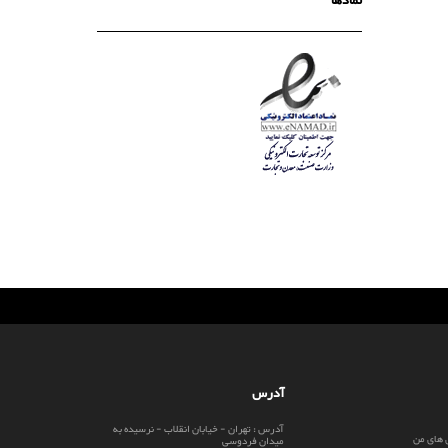
نمادها
آدرس
آدرس : تهران - خیابان انقلاب - نرسیده به
 های من
میدان فردوسی