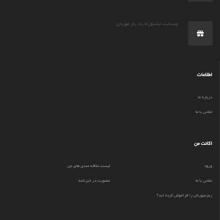
وبسایت جشنوراه یاد یار مهربان
اطلاعات
درباره ما
تماس با ما
اکانت من
ورود
لیست علاقه مندی های من
تماس با ما
عضویت در خبرنامه
رمزعبورتان را فراموش کرده اید؟