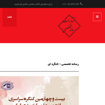
021-66737133
برای سفارش کتاب تماس حاصل فرمایید
خانه
رسانه تخصصی - کنگره ای