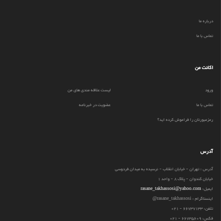
درباره ما
تماس با ما
اکانت من
ورود
لیست علاقه مندی های من
تماس با ما
عضویت در خبرنامه
رمزعبورتان را فراموش کرده اید؟
آدرس
آدرس : تهران - خیابان انقلاب - نرسیده به میدان فردوسی
خیابان کندوان - پلاک 8 - واحد 1
ایمیل:
rasane_takhassosi@yahoo.com
اینستاگرام : rasane_takhassosi@
تلفن: 66737133 - 021
فکس: 66735609 - 021