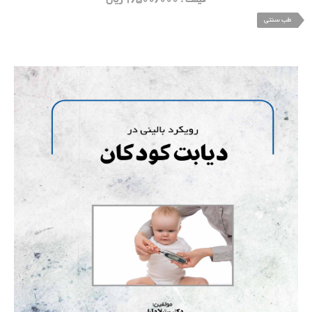
قیمت : 1/500/000 ریال
طب سنتی