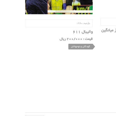
بازدید:
1990
 میانگین
والیبال 611
قیمت : 200/000 ریال
کودکان و نوجوانان