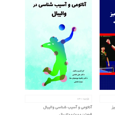
بازدید:
820
آناتومی و آسیب شناسی والیبال
یز
قیمت : 300/000 ریال