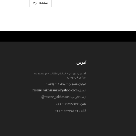
صفحه1 از3
آدرس
آدرس : تهران - خیابان انقلاب - نرسیده به
میدان فردوسی
خیابان کندوان - پلاک 8 - واحد 1
ایمیل:
rasane_takhassosi@yahoo.com
اینستاگرام : rasane_takhassosi@
تلفن: 66737133 - 021
فکس: 66735609 - 021