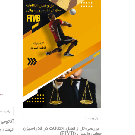
بازدید:
0
بازدید:
749
آناتومی
بررسی حل و فصل اختلافات در فدراسیون
قیمت : 800/000 ریال
جهانی والیبال
(FIVB)