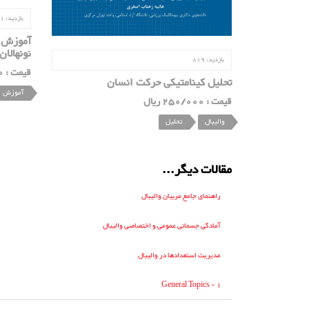
بازدید:
1
آموزش ت
نونهالان
بازدید:
819
قیمت : 500/000 ریال
تحلیل کینامتیکی حرکت انسان
آموزش
قیمت : 250/000 ریال
والیبال
تحلیل
مقالات دیگر...
راهنمای جامع مربیان والیبال
آمادگی جسمانی عمومی و اختصاصی والیبال
مدیریت استعدادها در والیبال
General Topics - 1