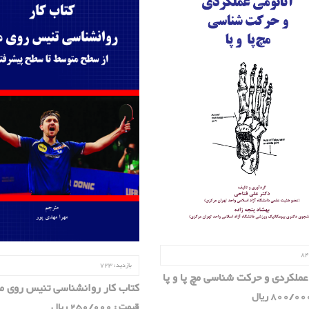
84
بازدید:
723
 عملکردی و حرکت شناسی مچ پا و پا
کتاب کار روانشناسی تنیس روی م
قیمت : 250/000 ریال