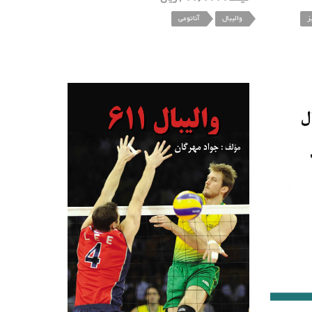
والیبال
آناتومی
ز