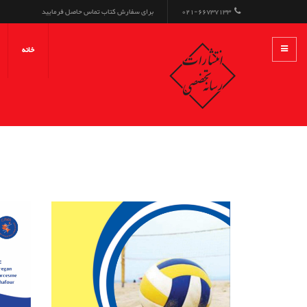
021-66737133
برای سفارش کتاب تماس حاصل فرمایید
خانه