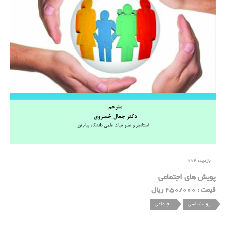
بازدید:
774
پویش های اجتماعی
قیمت : 250/000 ریال
روانشناسی
اجتماعی