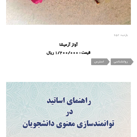
بازدید:
652
آواز آرمیشا
قیمت : 1/200/000 ریال
روانشناسی
استرس