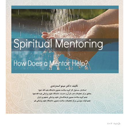
بازدید:
802