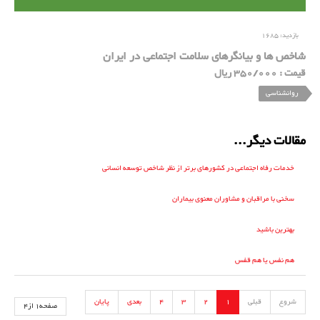
بازدید:
1685
شاخص ها و بیانگرهای سلامت اجتماعی در ایران
قیمت : 350/000 ریال
روانشناسی
مقالات دیگر...
خدمات رفاه اجتماعی در کشورهای برتر از نظر شاخص توسعه انسانی
سخنی با مراقبان و مشاوران معنوی بیماران
بهترین باشید
هم نفس یا هم قفس
شروع
قبلی
1
2
3
4
بعدی
پایان
صفحه1 از4