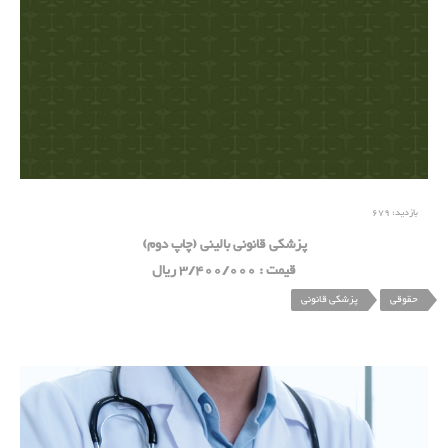
بازدید:
679
پزشکی قانونی بالینی (چاپ دوم)
قیمت : 3/400/000 ریال
حقوقی
پزشکی قانونی