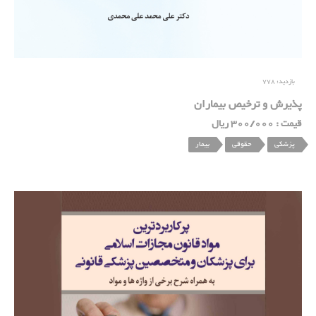
بازدید:
778
پذیرش و ترخیص بیماران
قیمت : 300/000 ریال
پزشکی
حقوقی
بیمار