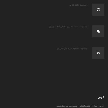
وبسایت خانه کتاب
وبسایت نمایشگاه بین المللی کتاب تهران
وبسایت جشنوراه یاد یار مهربان
آدرس
آدرس : تهران - خیابان انقلاب - نرسیده به میدان فردوسی