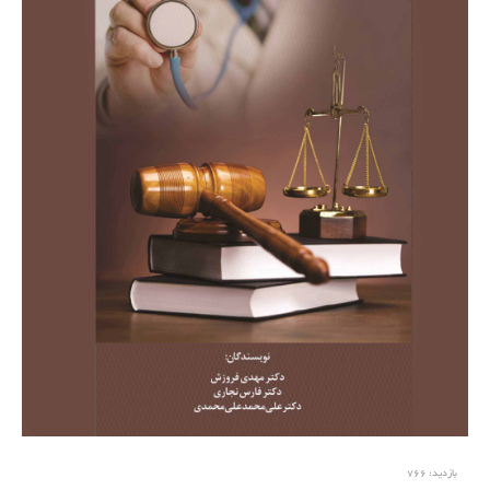
بازدید:
766