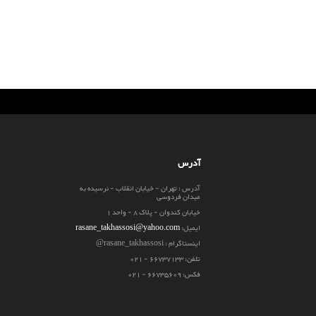
آدرس
آدرس : تهران - خیابان انقلاب - نرسیده به
میدان فردوسی
خیابان کندوان - پلاک 8 - واحد 1
ایمیل:
rasane_takhassosi@yahoo.com
اینستاگرام : rasane_takhassosi@
تلفن: 66737133 - 021
فکس: 66735609 - 021