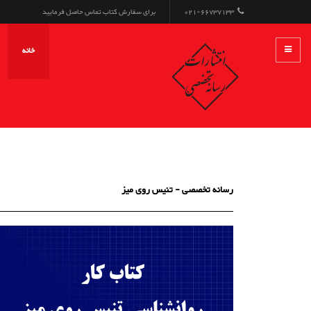
021-66737133
برای سفارش کتاب تماس حاصل فرمایید
خانه
رسانه تخصصی - تنیس روی میز