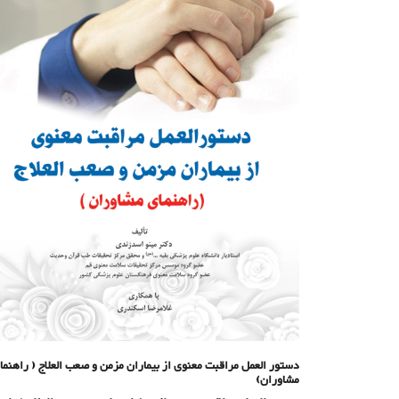
دستور العمل مراقبت معنوی از بیماران مزمن و صعب العلاج ( راهنما
مشاوران)