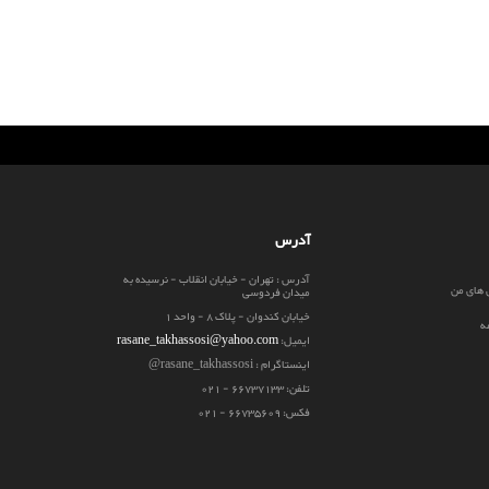
آدرس
آدرس : تهران - خیابان انقلاب - نرسیده به
 های من
میدان فردوسی
خیابان کندوان - پلاک 8 - واحد 1
ه
ایمیل:
rasane_takhassosi@yahoo.com
اینستاگرام : rasane_takhassosi@
تلفن: 66737133 - 021
فکس: 66735609 - 021