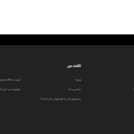
اکانت من
ورود
لیست علاقه مندی
تماس با ما
عضویت در خبرنام
رمزعبورتان را فراموش کرده اید؟