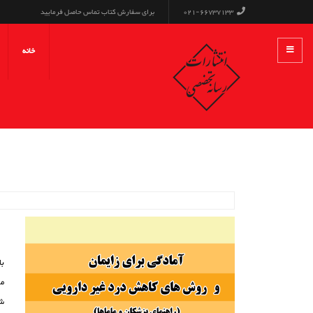
021-66737133
برای سفارش کتاب تماس حاصل فرمایید
خانه
با
مو
شا