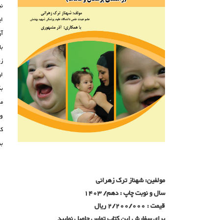
نب
ای
آن
با
زن
ار
مو
و 
کر
بر
مولفین: شهناز ترک زهرانی
سال و نوبت چاپ : دهم/ 1403
قیمت : 2/200/000 ریال
برای سفارش این کتاب تماس حاصل نمایید