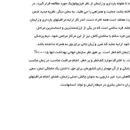
 مقوله بارداری و زایمان از نظر فیزیولوژیک مورد مطالعه قرار گیرد. در
اخله باشد، حمایت و همراهی را مي طلبد. به سخن دیگر، نظریه جدید ضمن
؛ معتقد است همه افراد دست اندر کار ارایه مراقبتهای بارداری و زایمان
در حامله، فرد سالمی است که در یکی از ارزشمندترین و حساسترین مراحل
ه این فرد سالم با سلامتی کامل نیز از این مراکز مرخص شود. تیم پزشکی
ود ارایه نماید که ضرر و زیان جانی برای وی به همراه نداشته باشد.
بکارگیری روش های فیزیولوژیک و مبتنی بر شواهد علمی راهکار مناسبی برای اداره یک بارداری و زایمان کم خطر است. بر طبق نظر سازمان جهانی بهداشت تنها 15-10%
. با افتراق موارد کم خطر و پر خطر، انجام مراقبت مناسب، در زمان مناسب
زشکی و از آن مهمتر زنان کشورمان برای حق, داشتن یک حاملگی ایمن، سعی
ی کاهش درد غیر دارویی به عنوان چالش اصلی زایمان، فضای انجام مراقبتهای
یکران دانش بشری در حیطه زایش و تولد انسانهاست.