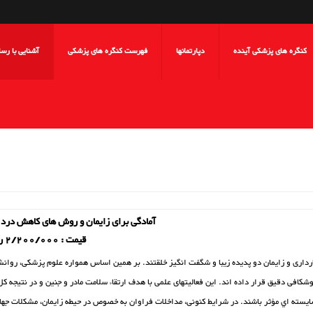
کنگره های پزشکی آینده
دپارتمانها
فهرست کنگره های پزشکی
آشنایی با رس
آمادگی برای زایمان و روش های کاهش درد 
قیمت : 2/200/000 ریال
رداری و زایمان دو پدیده زیبا و شگفت انگیز خلقتند. بر همین اساس همواره علوم پزشکی، روانشن
شکافی دقیق قرار داده اند. این فعالیتهای علمی با هدف ارتقاء سلامت مادر و جنین و در نتیجه کل 
یسته اي مؤثر باشند. در شرایط کنونی، مداخلات فراوان به خصوص در حیطه زایمان، مشکلات جهانی