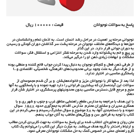
پاسخ به سوالات نوجوانان قیمت : 100000 ریال
نوجوانی مرحله پر اهمیت در مراحل رشد انسان است. به اذعان تمام روانشناسان در
حوزه‌ها و دیدگاه‌های مختلف، نوجوان در مرحله پشت سر گذاشتن دوران کودکی و رسیدن
به دوران جوانی قرار دارد. در این گذار
پر پیچ و خم به پشتوانه وارد شدن به مرحله تفکر انتزاعی و استقلال فکر، سوالات
مشکلات و ابهامات زیادی ذهن او را درگیر می‌کند.
از طرفی ذهن فعال و کنجکاو نوجوان به دنبال پیدا کردن جواب قانع کننده و منطقی بوده
و از طرف دیگر به علت وجود برخی محدودیت‌های (فرهنگی، شخصیتی، اقتصادی و..)
پاسخگری مناسبی در اختیار ندارد.
لذا بعد از سالها کار با نوجوانان عزیز و خانواده‌هایشان و بر آن شدم مجموعه‌ای از
سوالات این آینده‌سازان که بیشترین فراوانی را دارد تهیه نموده و با پاسخگویی به آنها
منبع و مرجع قابل دسترس مناسبی بدون محدودیتهای پرسشگری، در اختیار شأن قرار
دهم.
با این هدف با مراجعه به مدارس مقطع راهنمایی مناطق غرب و جنوب و شهر ری و با
همکاری مدیران و مشاوران محترم مدارس اقدام به جمع‌آوری حدود
1500
سوال
نموده و با دسته‌بندی آنها، به
60
موضوع و سوال مشترک رسیدم و سعی کردم در این
کتاب با توجه به فراخور سن و ویژگی‌های مخاطب به آنان جواب بدهم.
متن روان و محاوره‌ای انتخاب شده برای پاسخ به سوالات، به جهت کاربردی کردن مطالب
و ارتباط راحت‌تر با گروه هدف می‌باشد. به عبارت دیگر این کتاب را می‌توانم یک کتاب
کارو راهنمای عملی در خصوص کمک به حل مشکلات نوجوانان معرفی نمود.