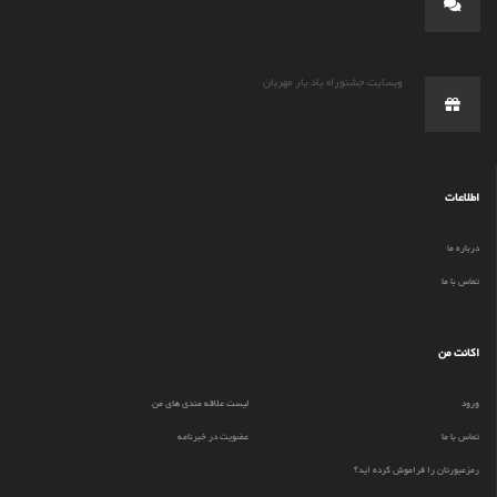
وبسایت جشنوراه یاد یار مهربان
اطلاعات
درباره ما
تماس با ما
اکانت من
ورود
لیست علاقه مندی های من
تماس با ما
عضویت در خبرنامه
رمزعبورتان را فراموش کرده اید؟