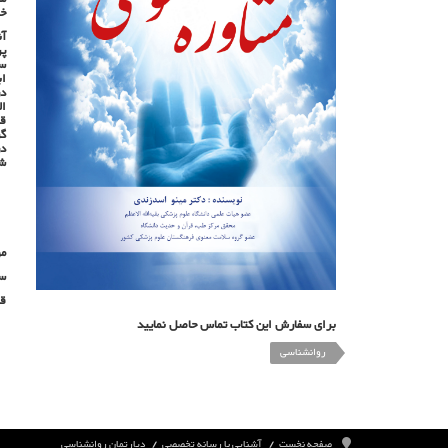
خو
آن
پر
سل
اب
در
ال
قل
گر
در
شو
مو
سا
قیم
برای سفارش این کتاب تماس حاصل نمایید
روانشناسی
صفحه نخست
آشنایی با رسانه تخصصی
دپارتمان روانشناسی