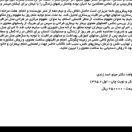
ش‌بینی برای تمامی معتقدین به ادیان بوده وتحمل رنجهای زندگی را با ایمان برای ایشان میسر و
چه پیش‌روی شما عزیزان است حاصل تلاش یک و نیم دهه از عمر نویسنده و انجام هفت مرحله ت
ستاری، مدلهای جهانی مراقبت پرستاری تحلیل شد. به علت عدم توجه علم روز به مفهوم روح مل
یم به عنوان مفهوم سلامت، از منظر فلسفی اسلام، به عنوان مفهوم مرکزی در طراحی مدل مراقب
زار بررسی عکس العملهای معنوی بیمار به بیماری طراحی و سپس برای هریک از پاسخهای معنوی دس
 اجرای مدل بر بالین بیماران توجه محقق به ارائه مدل تجویزی قلب سلیم جلب شد تا اجرای مدل را
هی و ضرورت محاسبه نفس در هر روز از زندگی، و مسئولیت انسان برای تلاش در راه کمال و سع
ب سلیم، پس از تحلیل مدلهای اموزش بهداشت و مدلهای مراقبت، با توجه به سازهای مدل مراقبت
فت. فقدان منابع کافی علمی در زمینه چگونگی انجام مراقبتهای سلامت معنوی، و روش مشاوره مع
 تهذیب نفس و درمان بیماریهای نفس، سبب شد تاکتاب حاضر جهت راهنمایی تمام بیماران و خانوا
د تا روش دستیابی به سلامت معنوی را تبیین نماید.
لف: دکتر مینو اسد زندی
ل و نوبت چاپ : اول / 1395
ت : 250000 ریال