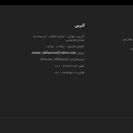
آدرس
آدرس : تهران - خیابان انقلاب - نرسیده به
 های من
میدان فردوسی
خیابان کندوان - پلاک 8 - واحد 1
ه
ایمیل:
rasane_takhassosi@yahoo.com
اینستاگرام : rasane_takhassosi@
تلفن: 66737133 - 021
فکس: 66735609 - 021