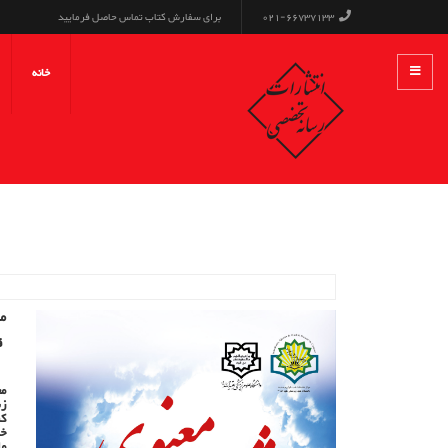
021-66737133
برای سفارش کتاب تماس حاصل فرمایید
خانه
م
قیم
مع
زن
کش
خل
مل