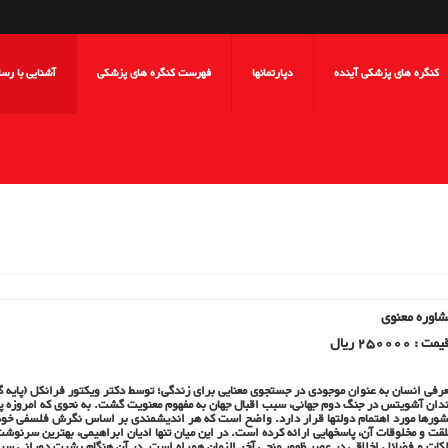
کنگره های پزشکی آینده
دپارتمانها
فهرست کنگره های پزشکی
آشنایی با رس
شاوره معنوی
ت : 250000 ریال
رفی انسان به عنوان موجودی در جستجوی معنایی برای زندگی؛ توسط دکتر ویکتور فرانکل (پایه 
دان آشویتس در جنگ دوم جهانی، سبب اقبال جهان به مفهوم معنویت گشت. به نحوی که امروزه پردا
ورها مورد اهتمام دولتها قرار دارد. واضح است که هر اندیشمندی بر اساس نگرش فلسفی خود به
قت و مخلوقات آن، پاسخهایی ارائه کرده است. در این میان تنها ادیان ابراهیمی، بهترین سرنوش
کات و فضائل اخلاقی در عصر ظهور منجی آخر الزمان همراه است. در آن هنگام بشرت دورانی سرشا