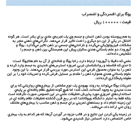
یوگا برای افسردگی و اضصراب
قیمت : 100000 ریال
به هم پيوسته بودن ذهن انسان و جسم وي يك تجربه‌ي عادي براي بشر است. هر گونه
اختلال در يكي از اين دو ديگري را تحت تاثير قرار مي‌دهد. نگراني‌هاي ذهني منجر به
مشكلات فيزيولوژيكي مي‌گردد و ناراحتي‌هاي جسمي بر ذهن تاثير مي‌گذارد. يوگا و
آيورودا، دو علم باستاني هندي ساليان پيش اين همبستگي بين ذهن و جسم را
تشخيص داده‌اند.
علمي كه دقيقا با آيورودا ارتباط دارد، راجا يوگا و شاخه‌اي از آن به نام هاتايوگا است؛
تا حدي كه فلاسفه و روانشناسان غربي امروزه استرس‌هاي شديدي به جسم وارد كرده و
ذهن را به عنوان محصول فرعي اين استرس مورد بررسي قرار مي‌دهند. با اين وجود
علوم باستاني هندي همواره ذهن را مقدم بر مسايل فرض كرده و تمرينات خود را بر اين
مقوله پايه‌گذاري كرده‌اند.
تمرينات يوگا مي‌تواند به روند بهبودي يك نوع مشخص از بيماري‌هاي روان‌تني كه براي
مدت مديدي به وجود آمده‌اند، كمك كند؛ اما هيچ گونه تحقيق نظام يافته‌اي بر پايه‌ي
استانداردهاي امروزي مورد پذيرش تحقيقات علمي در اين خصوص صورت نگرفته است
بلكه فقط به اعتبار دانشگاه ویوکاناندا كه در ربع قرن گذشته تحقيقات نظام يافته اي در
اين زمينه انجام داد و بسته‌هاي تمريني براي جسم و ذهن مناسب با بيماري‌هاي مختلف
روان تني ارائه داد، مي‌باشد.
در زمينه يكي كردن اين نتايج و در قالب جزوه در آوردن آن‌ها، كه هر كدام به يك بيماري
خاص اختصاص دارد احساس نياز شديدي مي‌شود.