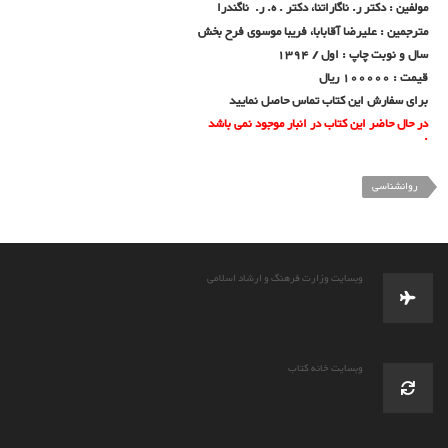
مولفین :
دكتر ر. ناگاراتنا، دكتر . ه. ر. ناگندرا
مترجمین : علیرضا آقابابا، فریبا موسوی فرح بخش
سال و نوبت چاپ : اول / 1394
قیمت : 100000 ریال
برای سفارش این کتاب تماس حاصل نمایید
در حال حاضر این کتاب در انبار موجود نمی باشد
.
روانشناسی
وبسایت وزارت فرهنگ و ارشاد اسلامی
وبسایت خانه کتاب