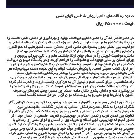
صعود به قله های علم با روش شناسی قوای نفس
قیمت : 250000 ریال
در عصر حاضر که آن را عصر دانایی می‌نامند، تولید و بهره‌گیری از دانش نقش نخست را
در پیشرفت کشورها بر عهده دارد. بی‌گمان امروزه کسب قدرت، ثروت، رفاه اجتماعی و
موقعیت بین‌المللی بدون پشتوانه‌ی علمی، امری ناممکن است. کشورهایی که هم اکنون
رتبه‌های والایی را در سطح بین‌الملل دارند کوشش می‌کنند تا با استفاده‌ی بهینه از
دانش، موقعیت خویش را در سطح جهان ارتقا بخشند. علم و دانایی چیرگی بی‌چون و
چرای انسان بر سایر موجودات و مخلوقات را فراهم آورده و در یک نگاه می‌توان دریافت
که تمامی این توانمندی‌ها از علم سر چشمه گرفته و در پیشینه‌ی تمدن بشری نیز این
امرِ قابل اثبات، متجلّی است. با پذیرش حقیقت فوق، به این نتیجه دست می‌یابیم که هر
کس بتواند رموز مربوط به پدیده‌های علمی را بیشتر رمزگشایی کند،به دلیل سلطة
افزونتر، در عرصة رقابت‌های بین‌المللی موفق تر خواهد بود. دانشمندان علوم تجربی،
راه مشخصی را برای کسب علم و تبدیل آن به فن‌آوری وکسب ثروت و قدرت ذکر کرده
اند و کتب و مقالات متعددی در این زمینه منتشر نموده‌اند که این روش قدرت خود را
در پیشبرد علم و دانش بشری نشان داده است. این مسیر؛ یعنی تجربه‌گرایی صرف
اکنون با چالش‌ها و موانعی رو به روست که توان آن را در حل مسئله کاسته است.
در یک دورة زمانی هم، علم در گاهواره اسلام رشد و نمو پیدا کرد ودر مدت کوتاهی آثار
شگرف خود را به شکل تمدن درخشان اسلامی به نمایش گذاشت. تفاوت‌هایی بین
شیوه‌های کسب علم در تمدن اسلامی با تمدن امروز وجود داشت که عمده‌ی آن ناشی از
تفاوت بین تمدن غرب و تمدن اسلام در جهان‌بینی و تعریف فلسفی از انسان بود. اگر
تصوّر کنیم که جهان‌بینی الهی اسلام و تعریف وی از انسان و قوای نفس او ارتباطی با
کسب علم نداشته و این اعتقادات نیز ارتباطی با کسب علم و پیشرفت آن ندارد، تصور
صحیحی به نظر نمی رسد. اسلام در لحظه‌ی تولّد خود با پیام خداوند در قالب وحی مبتنی
بر آیه‌ای که به پیامبر فرمان "اقرا" (بخوان) را ابلاغ می‌کرد شروع به تمدن سازی کرد.
حضرت محمد(ص) علم‌آموزی را فریضة دینی خوانده و شرط آزادی اسیران جنگی را