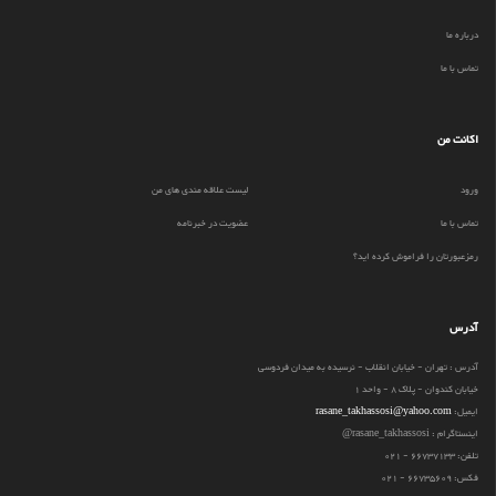
درباره ما
تماس با ما
اکانت من
ورود
لیست علاقه مندی های من
تماس با ما
عضویت در خبرنامه
رمزعبورتان را فراموش کرده اید؟
آدرس
آدرس : تهران - خیابان انقلاب - نرسیده به میدان فردوسی
خیابان کندوان - پلاک 8 - واحد 1
ایمیل:
rasane_takhassosi@yahoo.com
اینستاگرام : rasane_takhassosi@
تلفن: 66737133 - 021
فکس: 66735609 - 021