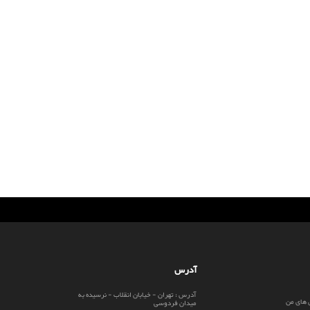
آدرس
آدرس : تهران - خیابان انقلاب - نرسیده به
 های من
میدان فردوسی