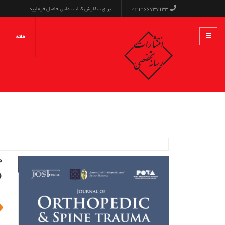
021-66737133
برای سفارش کتاب تماس حاصل فرمایید
خانه
مج
9