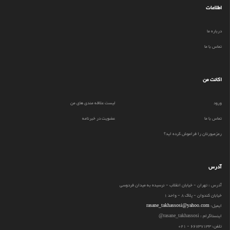
اطلاعات
درباره ما
تماس با ما
اکانت من
ورود
لیست علاقه مندی های من
تماس با ما
عضویت در خبرنامه
رمزعبورتان را فراموش کرده اید؟
آدرس
آدرس : تهران - خیابان انقلاب - نرسیده به میدان فردوسی
خیابان کندوان - پلاک 8 - واحد 1
ایمیل:
rasane_takhassosi@yahoo.com
اینستاگرام : rasane_takhassosi@
تلفن: 66737133 - 021