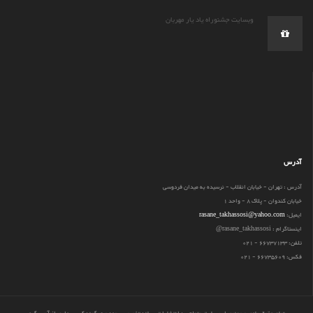
وبسایت جشنوراه یاد یار مهربان
آدرس
آدرس : تهران - خیابان انقلاب - نرسیده به میدان فردوسی
خیابان کندوان - پلاک 8 - واحد 1
ایمیل:
rasane_takhassosi@yahoo.com
اینستاگرام : rasane_takhassosi@
تلفن: 66737133 - 021
فکس: 66735609 - 021