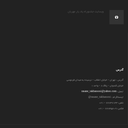
وبسایت جشنوراه یاد یار مهربان
آدرس
آدرس : تهران - خیابان انقلاب - نرسیده به میدان فردوسی
خیابان کندوان - پلاک 8 - واحد 1
ایمیل:
rasane_takhassosi@yahoo.com
اینستاگرام : rasane_takhassosi@
تلفن: 66737133 - 021
فکس: 66735609 - 021