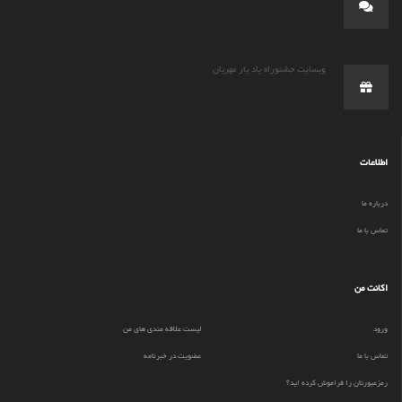
وبسایت جشنوراه یاد یار مهربان
اطلاعات
درباره ما
تماس با ما
اکانت من
ورود
لیست علاقه مندی های من
تماس با ما
عضویت در خبرنامه
رمزعبورتان را فراموش کرده اید؟