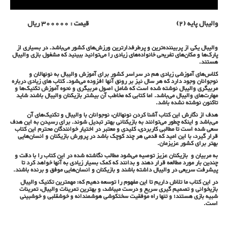
والیبال پایه (2) قیمت : 300000 ریال
والیبال یکی از پربیننده‌ترین و پرطرفدارترین ورزش‌های کشور می‌باشد. در بسیاری از
پارک‌ها و مکان‌های تفریحی خانواده‌های زیادی را می‌توانید ببینید که مشغول بازی والیبال
هستند.
کلاس‌های آموزشی زیادی هم در سراسر کشور برای آموزش والیبال به نونهالان و
نوجوانان وجود دارد که هر سال نیز بر رونق آنها افزوده می‌شود. کتاب های زیادی درباره
مربیگری والیبال نوشته شده است که شامل اصول مربیگری و نحوه آموزش تکنیک‌ها و
مهارت‌های والیبال می‌باشد. اما کتابی که مخاطب آن بیشتر بازیکنان والیبال باشند شاید
تاکنون نوشته نشده باشد.
هدف از نگارش این کتاب آشنا کردن نونهالان، نوجوانان با والیبال و تکنیک‌های آن
می‌باشد و اینکه چطور می‌توانند به بازیکنانی بهتر تبدیل شوند. برای رسیدن به این هدف
سعی شده است تا مطالبی کاربردی، کلیدی و معتبر در اختیار خوانندگان محترم این کتاب
قرار گیرد، با این امید که قدمی هر چند کوچک باشد در پرورش بازیکنان و انسان‌هایی
بهتر برای کشور عزیزمان.
به مربیان و بازیکنان عزیز توصیه می‌شود مطالب نگاشته شده در این کتاب را با دقت و
چندین بار مورد مطالعه قرار دهند و بدانند که کمک بسیار زیادی به آنها خواهد کرد تا
پیشرفت سریعی در والیبال داشته باشند و بازیکنان و انسان‌هایی موفق و برنده باشند.
در این کتاب ما تلاش داریم تا این مفهوم را توسعه دهیم که: مهم‏ترین تکنیک والیبال
بازیخوانی و تصمیم گیری سریع و درست می‏باشد، و بهترین تمرینات والیبال، تمرینات
شبیه بازی هستند؛ و تنها راه موفقیت سخت‏کوشی هوشمندانه و خوش‏قلبی و خوش‏بینی
است.