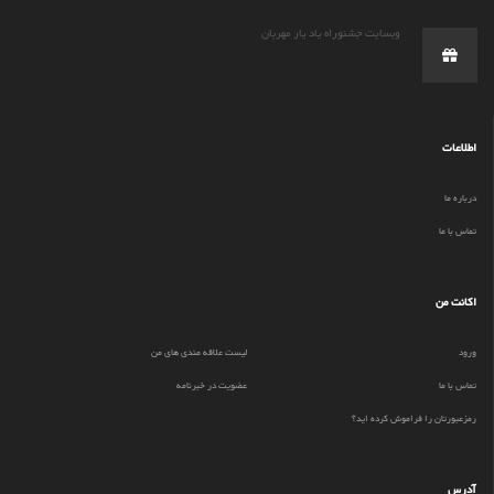
وبسایت جشنوراه یاد یار مهربان
اطلاعات
درباره ما
تماس با ما
اکانت من
ورود
لیست علاقه مندی های من
تماس با ما
عضویت در خبرنامه
رمزعبورتان را فراموش کرده اید؟
آدرس