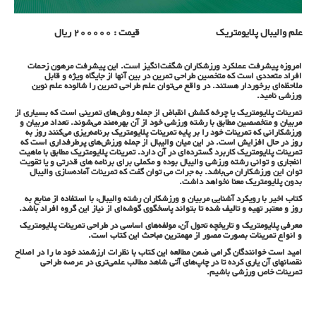
علم والیبال پلایومتریک قیمت : 200000 ریال
امروزه پیشرفت عملکرد ورزشکاران شگفت‌انگیز است. این پیشرفت مرهون زحمات
افراد متعددی است که متخصین طراحی تمرین در بین آنها از جایگاه ویژه و قابل
ملاحظه‌ای برخوردار هستند. در واقع می‌توان علم طراحی تمرین را شالوده علم نوین
ورزشی ‌نامید.
تمرینات پلایومتریک یا چرخه کشش انقباض از جمله روش‌های تمرینی است که بسیاری از
مربیان و متخصصین مطابق با رشته ورزشی خود از آن بهر‌ه‌مند می‌شوند. تعداد مربیان و
ورزشکارانی که تمرینات خود را بر پایه تمرینات پلایومتریک برنامه‌ریزی می‌کنند روز به
روز در حال افزایش است. در این میان والیبال از جمله ورزش‌های پرطرفداری است که
تمرینات پلایومتریک کاربرد گسترده‌ای در آن دارد. تمرینات پلایومتریک مطابق با ماهیت
انفجاری و توانی رشته ورزشی والیبال بوده و مکملی برای برنامه های قدرتی و یا تقویت
توان این ورزشکاران می‌باشد. به جرات می توان گفت که تمرینات آماده‌سازی والیبال
بدون پلایومتریک معنا نخواهد داشت.
کتاب اخیر با رویکرد آشنایی مربیان و ورزشکاران رشته والیبال، با استفاده از منابع به
روز و معتبر تهیه و تالیف شده تا بتواند پاسخگوی گوشه‌ای از نیاز این گروه افراد باشد.
معرفی پلایومتریک و تاریخچه تحول آن، مولفه‌های اساسی در طراحی تمرینات پلایومتریک
و انواع تمرینات بصورت مصور از مهمترین مباحث این کتاب است.
امید است خوانندگان گرامی ضمن مطالعه این کتاب با نظرات ارزشمند خود ما را در اصلاح
نقصانهای آن یاری کرده تا در چاپ‌های آتی شاهد مطالب علمی‌تری در عرصه طراحی
تمرینات خاص ورزشی باشیم.