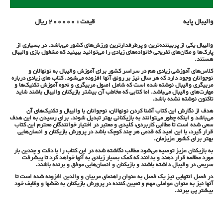
والیبال پایه قیمت : 200000 ریال
والیبال یکی از پربیننده‌ترین و پرطرفدارترین ورزش‌های کشور می‌باشد. در بسیاری از
پارک‌ها و مکان‌های تفریحی خانواده‌های زیادی را می‌توانید ببینید که مشغول بازی والیبال
هستند.
کلاس‌های آموزشی زیادی هم در سراسر کشور برای آموزش والیبال به نونهالان و
نوجوانان وجود دارد که هر سال نیز بر رونق آنها افزوده می‌شود. کتاب های زیادی درباره
مربیگری والیبال نوشته شده است که شامل اصول مربیگری و نحوه آموزش تکنیک‌ها و
مهارت‌های والیبال می‌باشد. اما کتابی که مخاطب آن بیشتر بازیکنان والیبال باشند شاید
تاکنون نوشته نشده باشد.
هدف از نگارش این کتاب آشنا کردن نونهالان، نوجوانان با والیبال و تکنیک‌های آن
می‌باشد و اینکه چطور می‌توانند به بازیکنانی بهتر تبدیل شوند. برای رسیدن به این هدف
سعی شده است تا مطالبی کاربردی، کلیدی و معتبر در اختیار خوانندگان محترم این کتاب
قرار گیرد، با این امید که قدمی هر چند کوچک باشد در پرورش بازیکنان و انسان‌هایی
بهتر برای کشور عزیزمان.
به بازیکنان عزیز توصیه می‌شود مطالب نگاشته شده در این کتاب را با دقت و چندین بار
مورد مطالعه قرار دهند و بدانند که کمک بسیار زیادی به آنها خواهد کرد تا پیشرفت
سریعی در والیبال داشته باشند و بازیکنان و انسان‌هایی موفق و برنده باشند.
در فصل انتهایی نیز یک فصل به عنوان راهنمای مربیان و والدین افزوده شده است تا
آنها نیز به عنوان عواملی مهم و تعیین کننده در پرورش بازیکنان به نقش‏ها و وظایف خود
بیشتر پی ببرند.