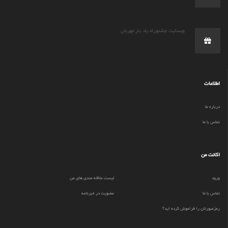
وبسایت جشنوراه یاد یار مهربان
اطلاعات
درباره ما
تماس با ما
اکانت من
ورود
لیست علاقه مندی های من
تماس با ما
عضویت در خبرنامه
رمزعبورتان را فراموش کرده اید؟