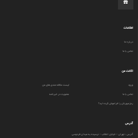
اطلاعات
درباره ما
تماس با ما
اکانت من
ورود
لیست علاقه مندی های من
تماس با ما
عضویت در خبرنامه
رمزعبورتان را فراموش کرده اید؟
آدرس
آدرس : تهران - خیابان انقلاب - نرسیده به میدان فردوسی