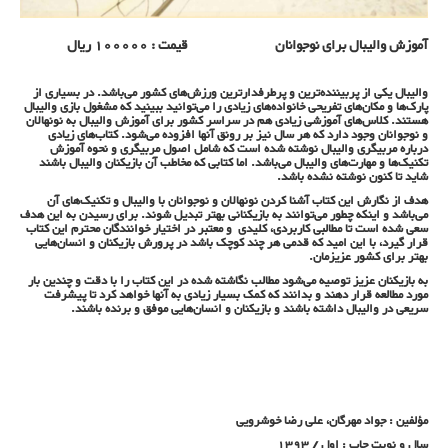
آموزش والیبال برای نوجوانان قیمت : 100000 ریال
والیبال یکی از پربیننده‌ترین و پرطرفدارترین ورزش‌های کشور می‌باشد. در بسیاری از
پارک‌ها و مکان‌های تفریحی خانواده‌های زیادی را می‌توانید ببینید که مشغول بازی والیبال
هستند. کلاس‌های آموزشی زیادی هم در سراسر کشور برای آموزش والیبال به نونهالان
و نوجوانان وجود دارد که هر سال نیز بر رونق آنها افزوده می‌شود. کتاب‌های زیادی
درباره مربیگری والیبال نوشته شده است که شامل اصول مربیگری و نحوه آموزش
تکنیک‌ها و مهارت‌های والیبال می‌باشد. اما کتابی که مخاطب آن بازیکنان والیبال باشند
شاید تا کنون نوشته نشده باشد.
هدف از نگارش این کتاب آشنا کردن نونهالان و نوجوانان با والیبال و تکنیک‌های آن
می‌باشد و اینکه چطور می‌توانند به بازیکنانی بهتر تبدیل شوند. برای رسیدن به این هدف
سعی شده است تا مطالبی کاربردی، کلیدی و معتبر در اختیار خوانندگان محترم این کتاب
قرار گیرد، با این امید که قدمی هر چند کوچک باشد در پرورش بازیکنان و انسان‌هایی
بهتر برای کشور عزیزمان.
به بازیکنان عزیز توصیه می‌شود مطالب نگاشته شده در این کتاب را با دقت و چندین بار
مورد مطالعه قرار دهند و بدانند که کمک بسیار زیادی به آنها خواهد کرد تا پیشرفت
سریعی در والیبال داشته باشند و بازیکنان و انسان‌هایی موفق و برنده باشند.
مؤلفین : جواد مهرگان، علی رضا خوشرویی
سال و نوبت چاپ : اول / 1393