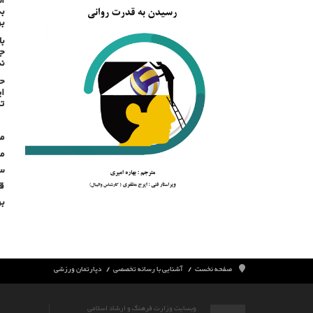
اس
بر
با
جا
ند
حق
ای
ت
م
مت
سا
قیم
ب
صفحه نخست
آشنایی با رسانه تخصصی
دپارتمان ورزشی
وبسایت وزارت فرهنگ و ارشاد اسلامی