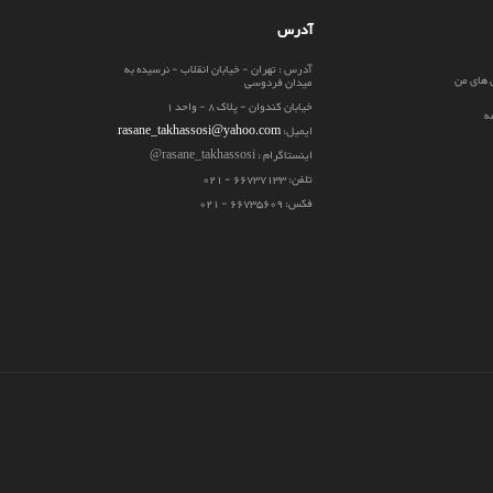
آدرس
آدرس : تهران - خیابان انقلاب - نرسیده به
 های من
میدان فردوسی
خیابان کندوان - پلاک 8 - واحد 1
ه
ایمیل:
rasane_takhassosi@yahoo.com
اینستاگرام : rasane_takhassosi@
تلفن: 66737133 - 021
فکس: 66735609 - 021