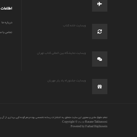
اطلاعات
درباره ما
وبسایت خانه کتاب
تماس با ما
وبسایت نمایشگاه بین المللی کتاب تهران
وبسایت جشنوراه یاد یار مهربان
تمام حقوق مادی و معنوی این سایت متعلق به انتشارات رسانه تخصصی بوده و هرگونه کپی برداری از آن 
.
Copyright © 2017 Rasane Takhassosi
.
Powered by Farhad Hajihosein