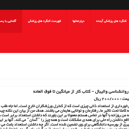
کنگره های پزشکی آینده
دپارتمانها
فهرست کنگره های پزشکی
آشنایی با رس
وانشناسی والیبال - کتاب کار از میانگین تا فوق العاده
ت : 200/000 ریال
خورداری از استعداد ذاتی چیزی است که از کنترل ورزشکاران خارج است, اما جاه طلب
 کاملا تحت تاثیر ما, رفتارمان و توانایی هایمان می باشند. هدف من از بیان این نکته چ
 من روزانه با آنها در تماس هستم معمولا بر این باورند که داشتن استعداد برابر است
قع داشتن راه حلی برای همه ی مشکلات است و همه چیز را "آسان" می کند. آنها بر این 
ری از بورسیه دانشگاهی برای وی تضمین شده است. اگر چه داشتن استعداد باعث می شو