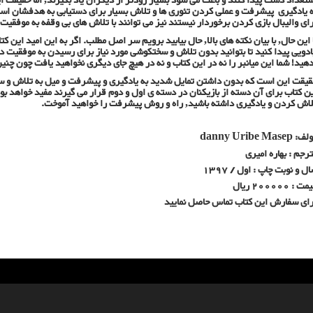
تعداد دست پیدا کنند و باعث می شود بسیار زودتر از دیگران یاد بگیرند, اما حقیقت 
ای والیبال بازی کردن برخوردار نیستند نیز می توانند با تلاش های بی وقفه به موفق
 این حال, با بیان نکته های بالا, حال بیابید برویم سر اصل مطلب. اگر به این امید این 
دویی پیدا کنید تا بتوانید بدون تلاش و سختکوشی مورد نیاز برای رسیدن به موفقیت در 
هید! شما این میانبر را نه در این کتاب و نه در هیچ جای دیگری نخواهید یافت چون چنی
یقت این است که بدون داشتن تمایل شدید به یادگیری و پیشرفت و میل به تلاش و س
ن کتاب برای آن دسته از بازیکنان در دسته ی اول و دوم قرار می گیرند مفید خواهد بود,
لاش کردن و یادگیری داشته باشید, راه و روش پیشرفت را خواهید آموخت.
ولف:
danny Uribe Masep
رجم : بهاره امیری
ل و نوبت چاپ : اول / 1397
ت : 200000 ریال
رای سفارش این کتاب تماس حاصل نمایید