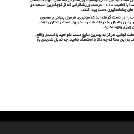
این است کهدلیل اصلی موفقیت ورزشکاران جاه طلبی آنها و تمایلشان
به یادگیری پیشرفت و عملی کردن تئوری ها و تلاش بسیار برای دستیابی به هدفشان است! با قطعیت 1000 درصد, ورزشکارانی که از کوچکترین استعدادی
یت های چششمگیری دست پیدا کنند.
کتاب را در دست گرفته اید که میانبری, فرمول پنهانی یا معجون
زمین والیبال به درجات بالا برسید, بهتر است زمانتان را هدر
ن چیزی وجود ندارد.
خت کوشی, هرگز به بهترین نتایج دست نخواهید یافت.در واقع,
 به این معنا که چه ذاتا با استعداد باشید, چه تمایل شدیدی به