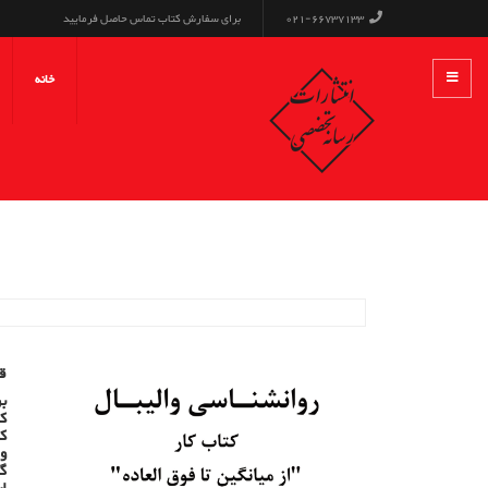
021-66737133
برای سفارش کتاب تماس حاصل فرمایید
خانه
ر
قیم
بر
که
که
وا
گی