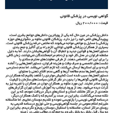
گواهی نویسی در پزشکی قانونی
قیمت : 200/000 ریال
دانش پزشکی در عین حال که یکی از پویاترین دانش‌های جوامع بشری است،
پیچیدگی‌های خاص خود را نیز دارد. پزشکان قانونی علاوه بر دشواری‌های حوزه
پزشکی با مسایل و موانعی مواجه می‌شوند که مختص حرفه پزشکی قانونی است.
بسیاری از همکاران پزشکی قانونی توانایی لازم راه برای آنالیز و جمع بندی
دستورالعمل‌ها و قوانین جدید و انطباق آن با گواهی‌هایشان دارند. اما به دلیل
مشغله فراوان در محل کار خود و ازدحام مراجعه‌کنندگان نمی‌توانند، زمان کافی
را برای این امر اختصاص دهند. از طرفی معاونت‌های محترم ستادی با
نشست‌های تخصصی و صرف وقت و هزینه فراوان، دستورالعمل‌هایی را آماده
کرده و برای استان‌ها ارسال می‌کنند، که لازم الاجرا می‌باشد. اما عدم دسترسی
به دستورالعمل‌ها عدم مطالعه آن‌ها و گاهی عدم اقناع ذهنی با محتوای
دستورالعمل‌ها، سبب شده است کمابیش مواردی را شاهد باشیم که همکاران در
پزشکی قانونی گواهی‌ها را بدون در نظر گرفتن سیاست‌های سازمان با کیفیت
پایین صادر نمایند. این مورد علاوه بر همکاران جوان در همکاران با تجربه نیز به
کرات دیده می‌شود. بعد از ورود اینجانب به آموزش استان تهران گزارش‌های
متعددی از مراکز مختلف استان و استان‌های دیگر دریافت نمودم، که بر این
نکته صحه می‌گذاشت. بنابراین در صدد برآمدیم که با کمک همکاران دیگر،
درسنامه گواهی نویسی را بازنویسی نموده و تقدیم دوستان نماییم. اما متأسفانه
علیرغم اعلام عمومی در جلسه گواهی‌نویسی و حتی توزیع درسنامه قدیمی به
روسای مراکز استان، متاسفانه با استقبال دوستان روبه‌رو نگردیدم. بنابراین از
دو سال قبل بخش به بخش شروع به جمع‌آوری مطالب علمی در زمینه