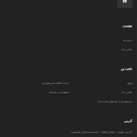
اطلاعات
درباره ما
تماس با ما
اکانت من
ورود
لیست علاقه مندی های من
تماس با ما
عضویت در خبرنامه
رمزعبورتان را فراموش کرده اید؟
آدرس
آدرس : تهران - خیابان انقلاب - نرسیده به میدان فردوسی