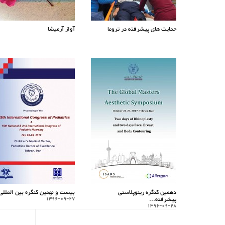
حمایت های پیشرفته در تروما
آواز آرمیشا
دهمین کنگره رینوپلاستی
بیست و نهمین کنگره بین المللی.
پیشرفته...
1396-09-27
1396-09-28