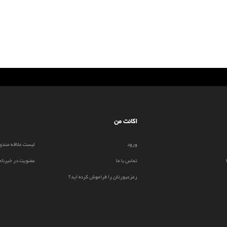
اکانت من
ورود
لیست علاقه مندی
تماس با ما
عضویت در خبرنام
رمزعبورتان را فراموش کرده اید؟