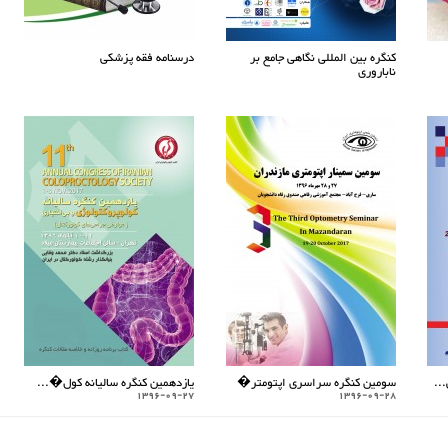
کنگره بین المللی نگاهی جامع بر
درسنامه فقه پزشکی
ناباروری
..
سومین کنگره سراسری اپتومتر�
یازدهمین کنگره سالیانه کول�...
1396-09-27
1396-09-28