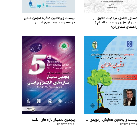
دستور العمل مراقبت معنوی از
بیست و پنجمین کنگره انجمن علمی
بیماران مزمن و صعب العلاج (
پروستودنتیست های ایران
راهنمای مشاوران)
بیست و پنجمین همایش ارتوپدی...
پنجمین سمینار تازه های الکت
1396-09-27
1396-10-05