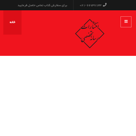
021-66737133
برای سفارش کتاب تماس حاصل فرمایید
خانه