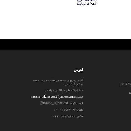
آدرس
آدرس : تهران - خیابان انقلاب - نرسیده به
 های من
میدان فردوسی
خیابان کندوان - پلاک 8 - واحد 1
ه
ایمیل:
rasane_takhassosi@yahoo.com
اینستاگرام : rasane_takhassosi@
تلفن: 66737133 - 021
فکس: 66735609 - 021