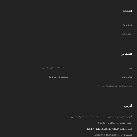
اطلاعات
درباره ما
تماس با ما
اکانت من
ورود
لیست علاقه مندی های من
تماس با ما
عضویت در خبرنامه
رمزعبورتان را فراموش کرده اید؟
آدرس
آدرس : تهران - خیابان انقلاب - نرسیده به میدان فردوسی
خیابان کندوان - پلاک 8 - واحد 1
ایمیل:
rasane_takhassosi@yahoo.com
اینستاگرام : rasane_takhassosi@