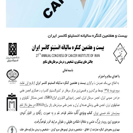
بیست و هفتمین کنگره سالیانه انستیتو کانسر ایران