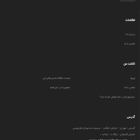
اطلاعات
درباره ما
تماس با ما
اکانت من
ورود
لیست علاقه مندی های من
تماس با ما
عضویت در خبرنامه
رمزعبورتان را فراموش کرده اید؟
آدرس
آدرس : تهران - خیابان انقلاب - نرسیده به میدان فردوسی
خیابان کندوان - پلاک 8 - واحد 1