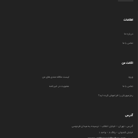
اطلاعات
درباره ما
تماس با ما
اکانت من
ورود
لیست علاقه مندی های من
تماس با ما
عضویت در خبرنامه
رمزعبورتان را فراموش کرده اید؟
آدرس
آدرس : تهران - خیابان انقلاب - نرسیده به میدان فردوسی
خیابان کندوان - پلاک 8 - واحد 1