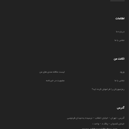
اطلاعات
درباره ما
تماس با ما
اکانت من
ورود
لیست علاقه مندی های من
تماس با ما
عضویت در خبرنامه
رمزعبورتان را فراموش کرده اید؟
آدرس
آدرس : تهران - خیابان انقلاب - نرسیده به میدان فردوسی
خیابان کندوان - پلاک 8 - واحد 1