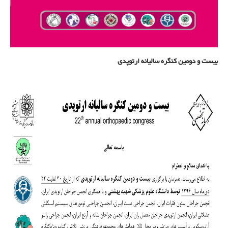
بیست و دومین کنگره سالیانه ارتوپدی