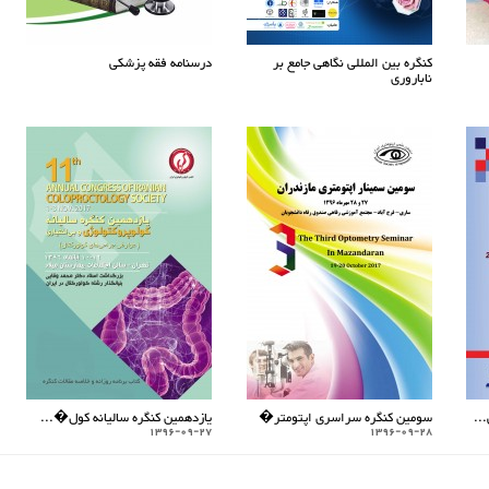
کنگره بین المللی نگاهی جامع بر
درسنامه فقه پزشکی
ناباروری
..
سومین کنگره سراسری اپتومتر�
یازدهمین کنگره سالیانه کول�...
1396-09-27
1396-09-28