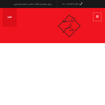
021-66737133
برای سفارش کتاب تماس حاصل فرمایید
خانه