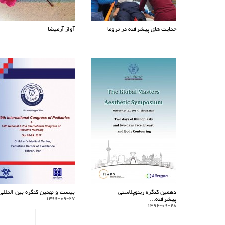
حمایت های پیشرفته در تروما
آواز آرمیشا
دهمین کنگره رینوپلاستی
بیست و نهمین کنگره بین المللی.
پیشرفته...
1396-09-27
1396-09-28