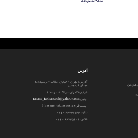
آدرس
آدرس : تهران - خیابان انقلاب - نرسیده به
 های من
میدان فردوسی
خیابان کندوان - پلاک 8 - واحد 1
ه
ایمیل:
rasane_takhassosi@yahoo.com
اینستاگرام : rasane_takhassosi@
تلفن: 66737133 - 021
فکس: 66735609 - 021