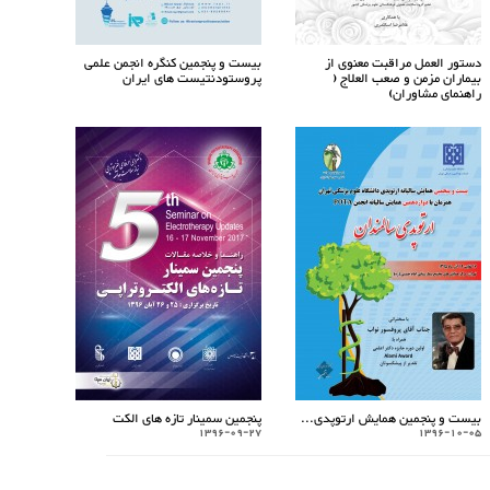
دستور العمل مراقبت معنوی از
بیست و پنجمین کنگره انجمن علمی
بیماران مزمن و صعب العلاج (
پروستودنتیست های ایران
راهنمای مشاوران)
بیست و پنجمین همایش ارتوپدی...
پنجمین سمینار تازه های الکت
1396-09-27
1396-10-05