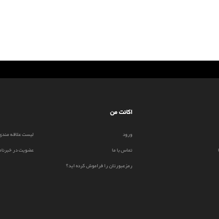
اکانت من
ورود
لیست علاقه مندی
تماس با ما
عضویت در خبرنام
رمزعبورتان را فراموش کرده اید؟