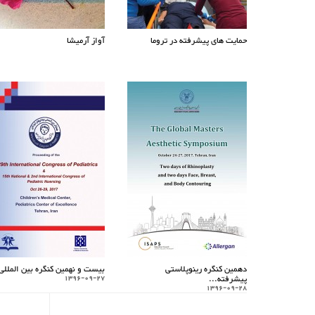
حمایت های پیشرفته در تروما
آواز آرمیشا
دهمین کنگره رینوپلاستی
بیست و نهمین کنگره بین المللی.
پیشرفته...
1396-09-27
1396-09-28