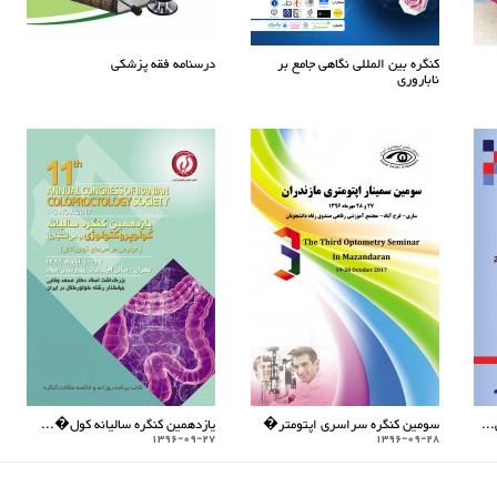
کنگره بین المللی نگاهی جامع بر
درسنامه فقه پزشکی
ناباروری
..
سومین کنگره سراسری اپتومتر�
یازدهمین کنگره سالیانه کول�...
1396-09-27
1396-09-28