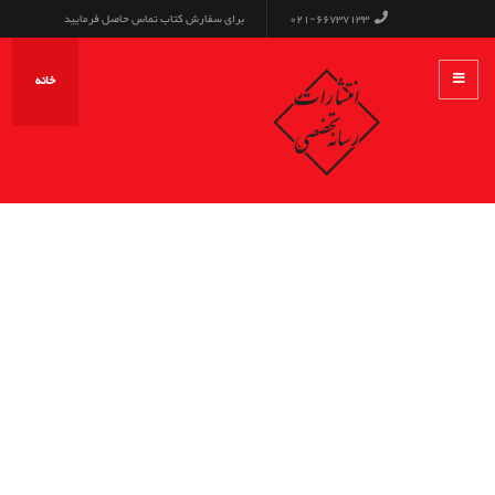
021-66737133
برای سفارش کتاب تماس حاصل فرمایید
خانه