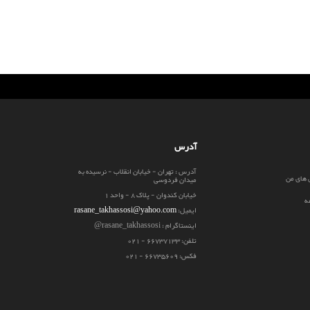
آدرس
آدرس : تهران - خیابان انقلاب - نرسیده به
 های من
میدان فردوسی
خیابان کندوان - پلاک 8 - واحد 1
ه
ایمیل:
rasane_takhassosi@yahoo.com
اینستاگرام : rasane_takhassosi@
تلفن: 66737133 - 021
فکس: 66735609 - 021