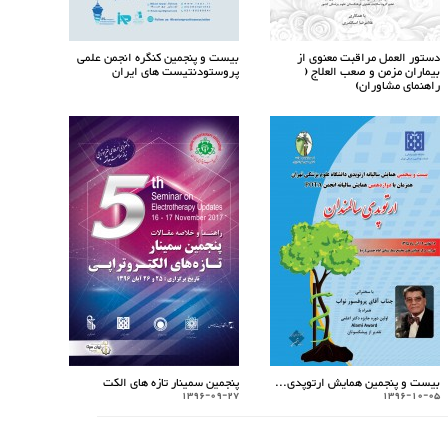
دستور العمل مراقبت معنوی از
بیست و پنجمین کنگره انجمن علمی
بیماران مزمن و صعب العلاج (
پروستودنتیست های ایران
راهنمای مشاوران)
بیست و پنجمین همایش ارتوپدی...
پنجمین سمینار تازه های الکت
1396-09-27
1396-10-05