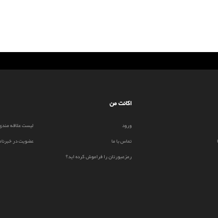
اکانت من
ورود
لیست علاقه مندی
تماس با ما
عضویت در خبرنام
رمزعبورتان را فراموش کرده اید؟