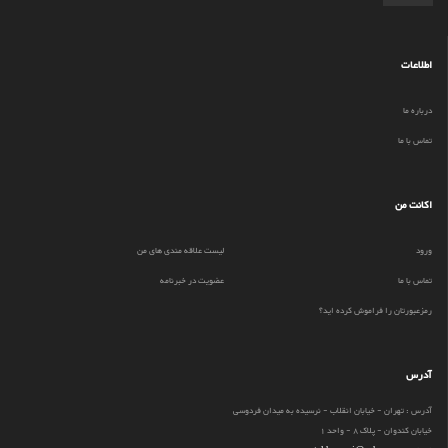
اطلاعات
درباره ما
تماس با ما
اکانت من
ورود
لیست علاقه مندی های من
تماس با ما
عضویت در خبرنامه
رمزعبورتان را فراموش کرده اید؟
آدرس
آدرس : تهران - خیابان انقلاب - نرسیده به میدان فردوسی
خیابان کندوان - پلاک 8 - واحد 1