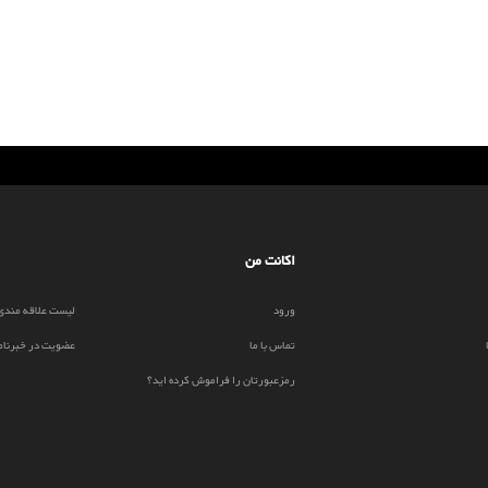
اکانت من
ورود
لیست علاقه مندی
تماس با ما
عضویت در خبرنام
رمزعبورتان را فراموش کرده اید؟