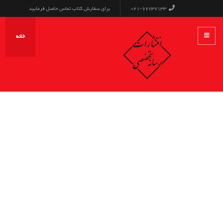
021-66737133
برای سفارش کتاب تماس حاصل فرمایید
خانه