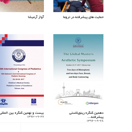
حمایت های پیشرفته در تروما
آواز آرمیشا
دهمین کنگره رینوپلاستی
بیست و نهمین کنگره بین المللی.
پیشرفته...
1396-09-27
1396-09-28