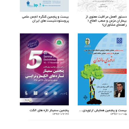
دستور العمل مراقبت معنوی از
بیست و پنجمین کنگره انجمن علمی
بیماران مزمن و صعب العلاج (
پروستودنتیست های ایران
راهنمای مشاوران)
بیست و پنجمین همایش ارتوپدی...
پنجمین سمینار تازه های الکت
1396-09-27
1396-10-05