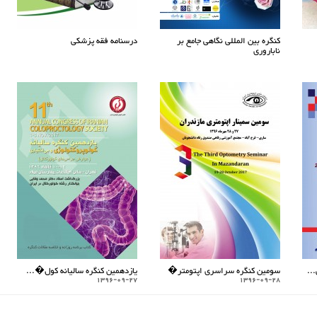
کنگره بین المللی نگاهی جامع بر
درسنامه فقه پزشکی
ناباروری
..
سومین کنگره سراسری اپتومتر�
یازدهمین کنگره سالیانه کول�...
1396-09-27
1396-09-28