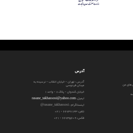
آدرس
آدرس : تهران - خیابان انقلاب - نرسیده به
 های من
میدان فردوسی
خیابان کندوان - پلاک 8 - واحد 1
ه
ایمیل:
rasane_takhassosi@yahoo.com
اینستاگرام : rasane_takhassosi@
تلفن: 66737133 - 021
فکس: 66735609 - 021