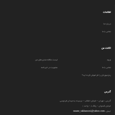
اطلاعات
درباره ما
تماس با ما
اکانت من
ورود
لیست علاقه مندی های من
تماس با ما
عضویت در خبرنامه
رمزعبورتان را فراموش کرده اید؟
آدرس
آدرس : تهران - خیابان انقلاب - نرسیده به میدان فردوسی
خیابان کندوان - پلاک 8 - واحد 1
ایمیل:
rasane_takhassosi@yahoo.com