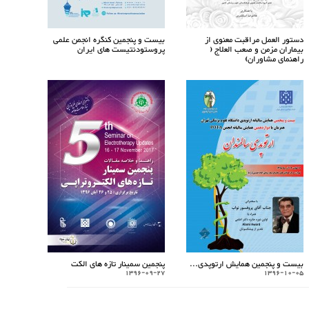
دستور العمل مراقبت معنوی از
بیست و پنجمین کنگره انجمن علمی
بیماران مزمن و صعب العلاج (
پروستودنتیست های ایران
راهنمای مشاوران)
بیست و پنجمین همایش ارتوپدی...
پنجمین سمینار تازه های الکت
1396-09-27
1396-10-05