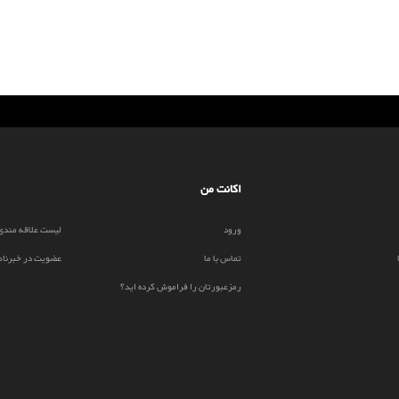
اکانت من
ورود
لیست علاقه مندی
تماس با ما
عضویت در خبرنام
رمزعبورتان را فراموش کرده اید؟