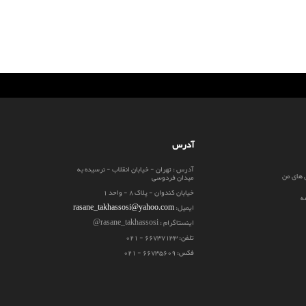
آدرس
آدرس : تهران - خیابان انقلاب - نرسیده به
 های من
میدان فردوسی
خیابان کندوان - پلاک 8 - واحد 1
ه
ایمیل:
rasane_takhassosi@yahoo.com
اینستاگرام : rasane_takhassosi@
تلفن: 66737133 - 021
فکس: 66735609 - 021