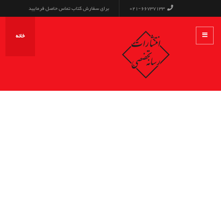
021-66737133
برای سفارش کتاب تماس حاصل فرمایید
خانه