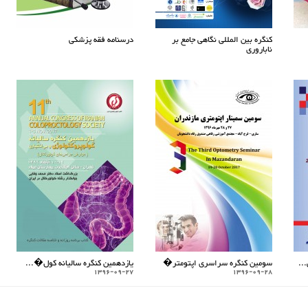
کنگره بین المللی نگاهی جامع بر
درسنامه فقه پزشکی
ناباروری
..
سومین کنگره سراسری اپتومتر�
یازدهمین کنگره سالیانه کول�...
1396-09-27
1396-09-28