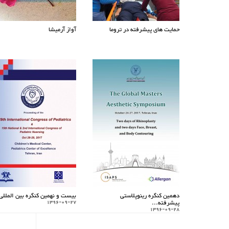
حمایت های پیشرفته در تروما
آواز آرمیشا
دهمین کنگره رینوپلاستی
بیست و نهمین کنگره بین المللی.
پیشرفته...
1396-09-27
1396-09-28