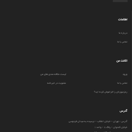
اطلاعات
درباره ما
تماس با ما
اکانت من
ورود
لیست علاقه مندی های من
تماس با ما
عضویت در خبرنامه
رمزعبورتان را فراموش کرده اید؟
آدرس
آدرس : تهران - خیابان انقلاب - نرسیده به میدان فردوسی
خیابان کندوان - پلاک 8 - واحد 1