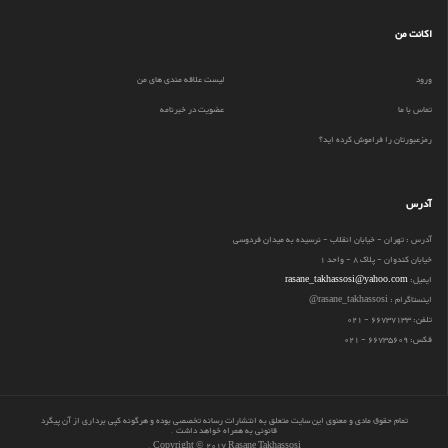
اکانت من
ورود
لیست علاقه مندی های من
تماس با ما
عضویت در خبرنامه
رمزعبورتان را فراموش کرده اید؟
آدرس
آدرس : تهران - خیابان انقلاب - نرسیده به میدان فردوسی
خیابان کندوان - پلاک 8 - واحد 1
ایمیل:
rasane_takhassosi@yahoo.com
اینستاگرام : rasane_takhassosi@
تلفن: 66737133 - 021
فکس: 66735609 - 021
تمام حقوق مادی و معنوی این سایت متعلق به انتشارات رسانه تخصصی بوده و هرگونه کپی برداری از آن پیگرد
قانونی به همراه خواهد داشت
.
.
Copyright © 2017 Rasane Takhassosi