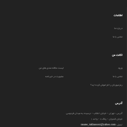
اطلاعات
درباره ما
تماس با ما
اکانت من
ورود
لیست علاقه مندی های من
تماس با ما
عضویت در خبرنامه
رمزعبورتان را فراموش کرده اید؟
آدرس
آدرس : تهران - خیابان انقلاب - نرسیده به میدان فردوسی
خیابان کندوان - پلاک 8 - واحد 1
ایمیل:
rasane_takhassosi@yahoo.com