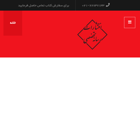
021-66737133
برای سفارش کتاب تماس حاصل فرمایید
خانه