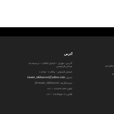
آدرس
آدرس : تهران - خیابان انقلاب - نرسیده به
 های من
میدان فردوسی
خیابان کندوان - پلاک 8 - واحد 1
ه
ایمیل:
rasane_takhassosi@yahoo.com
اینستاگرام : rasane_takhassosi@
تلفن: 66737133 - 021
فکس: 66735609 - 021