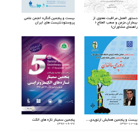
دستور العمل مراقبت معنوی از
بیست و پنجمین کنگره انجمن علمی
بیماران مزمن و صعب العلاج (
پروستودنتیست های ایران
راهنمای مشاوران)
بیست و پنجمین همایش ارتوپدی...
پنجمین سمینار تازه های الکت
1396-09-27
1396-10-05