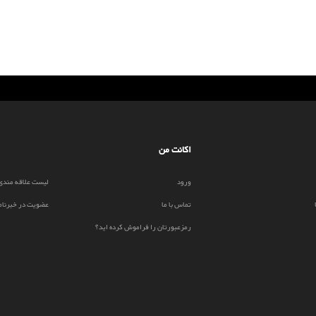
اکانت من
ورود
لیست علاقه مندی
تماس با ما
عضویت در خبرنام
رمزعبورتان را فراموش کرده اید؟