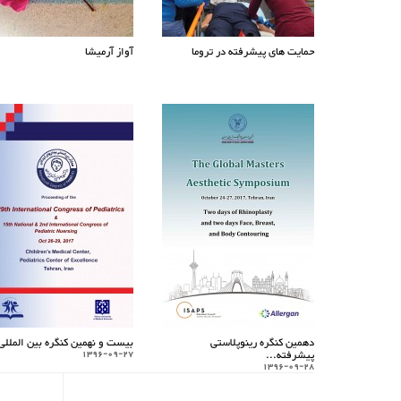
حمایت های پیشرفته در تروما
آواز آرمیشا
دهمین کنگره رینوپلاستی
بیست و نهمین کنگره بین المللی.
پیشرفته...
1396-09-27
1396-09-28