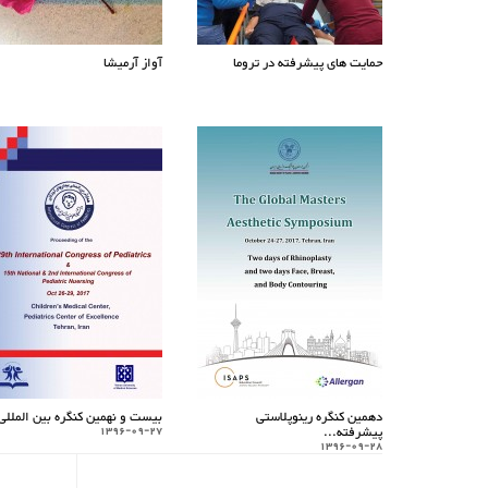
حمایت های پیشرفته در تروما
آواز آرمیشا
دهمین کنگره رینوپلاستی
بیست و نهمین کنگره بین المللی.
پیشرفته...
1396-09-27
1396-09-28