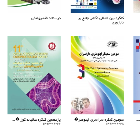
کنگره بین المللی نگاهی جامع بر
درسنامه فقه پزشکی
ناباروری
..
سومین کنگره سراسری اپتومتر�
یازدهمین کنگره سالیانه کول�...
1396-09-27
1396-09-28