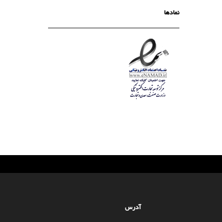
نمادها
آدرس