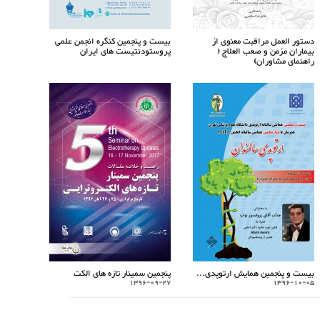
دستور العمل مراقبت معنوی از
بیست و پنجمین کنگره انجمن علمی
بیماران مزمن و صعب العلاج (
پروستودنتیست های ایران
راهنمای مشاوران)
بیست و پنجمین همایش ارتوپدی...
پنجمین سمینار تازه های الکت
1396-09-27
1396-10-05