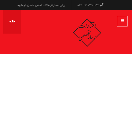
021-66737133
برای سفارش کتاب تماس حاصل فرمایید
خانه