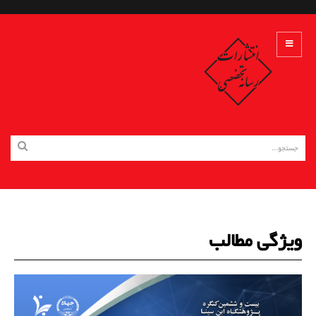
ویژگی مطالب