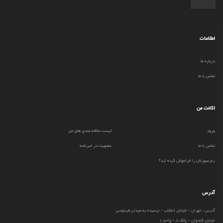
اطلاعات
درباره ما
تماس با ما
اکانت من
ورود
لیست علاقه مندی های من
تماس با ما
عضویت در خبرنامه
رمزعبورتان را فراموش کرده اید؟
آدرس
آدرس : تهران - خیابان انقلاب - نرسیده به میدان فردوسی
خیابان کندوان - پلاک 8 - واحد 1