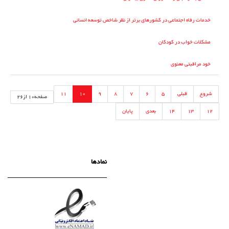
خدمات رفاه اجتماعی در کشورهای برتر از نظر شاخص توسعه انسانی
مشکلات خواب در کودکان
خود مراقبتی معنوی
شروع
قبلی
5
6
7
8
9
10
11
صفحه10 از26
12
13
14
بعدی
پایان
نمادها